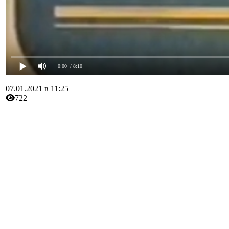
0:00
/ 8:10
07.01.2021 в 11:25
722
👍
0
👎
0
🔥
0
😂