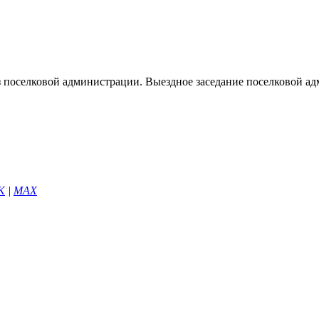
оселковой администрации. Выездное заседание поселковой адм
К
|
МАХ